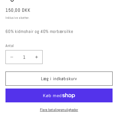
Normalpris
150,00 DKK
Inklusive skatter.
60% kidmohair og 40% morbærsilke
Antal
Reducer
Øg
antallet
antallet
for
for
Fingerløse
Fingerløse
Læg i indkøbskurv
handsker
handsker
i
i
mohair
mohair
og
og
silke
silke
Flere betalingsmuligheder