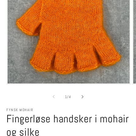
Åbn
Å
mediet
m
1
2
af
1
/
4
i
i
modus
m
FYNSK MOHAIR
Fingerløse handsker i mohair
og silke