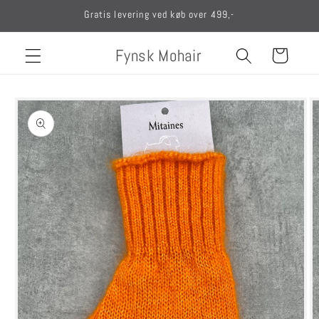
Gå til
Gratis levering ved køb over 499,-
indhold
Fynsk Mohair
Indkøbskurv
Gå til
produktoplysninger