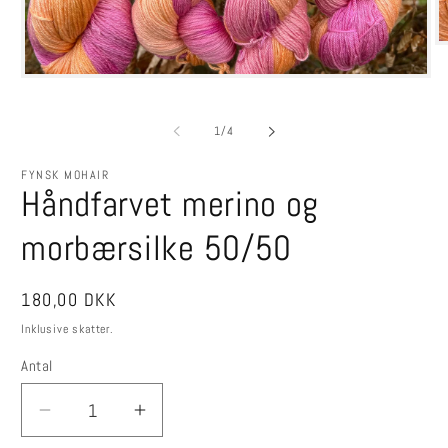
Å
m
2
Åbn
i
mediet
m
1
i
af
1
/
4
modus
FYNSK MOHAIR
Håndfarvet merino og
morbærsilke 50/50
Normalpris
180,00 DKK
Inklusive skatter.
Antal
Reducer
Øg
antallet
antallet