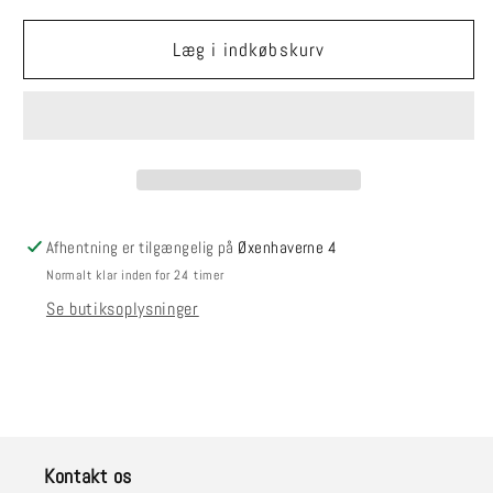
for
for
Håndfarvet
Håndfarvet
Læg i indkøbskurv
merino
merino
og
og
morbærsilke
morbærsilke
50/50
50/50
Afhentning er tilgængelig på
Øxenhaverne 4
Normalt klar inden for 24 timer
Se butiksoplysninger
Kontakt os