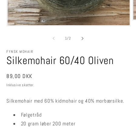
Å
m
Åbn
2
mediet
i
1
af
1
/
2
m
i
modus
FYNSK MOHAIR
Silkemohair 60/40 Oliven
Normalpris
89,00 DKK
Inklusive skatter.
Silkemohair med 60% kidmohair og 40% morbærsilke.
Følgetråd
20 gram løber 200 meter