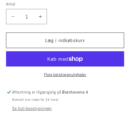
Antal
Reducer
Øg
antallet
antallet
for
for
Silkemohair
Silkemohair
Læg i indkøbskurv
60/40
60/40
Oliven
Oliven
Flere betalingsmuligheder
Afhentning er tilgængelig på
Øxenhaverne 4
Normalt klar inden for 24 timer
Se butiksoplysninger