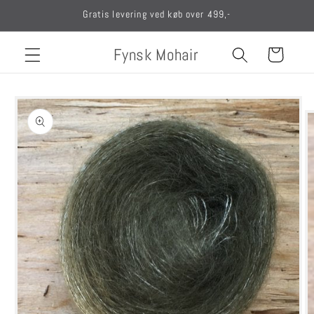
Gå til
Gratis levering ved køb over 499,-
indhold
Fynsk Mohair
Indkøbskurv
Gå til
produktoplysninger