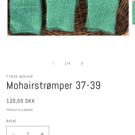
Å
m
2
Åbn
i
mediet
m
1
i
modus
af
1
/
4
FYNSK MOHAIR
Mohairstrømper 37-39
Normalpris
120,00 DKK
Inklusive skatter.
Antal