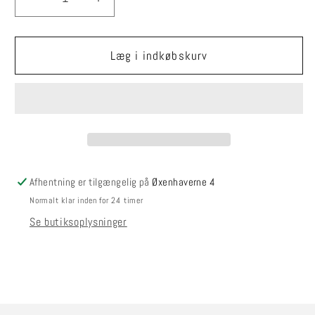
Reducer
Øg
antallet
antallet
for
for
Mohairstrømper
Mohairstrømper
Læg i indkøbskurv
37-
37-
39
39
Afhentning er tilgængelig på
Øxenhaverne 4
Normalt klar inden for 24 timer
Se butiksoplysninger