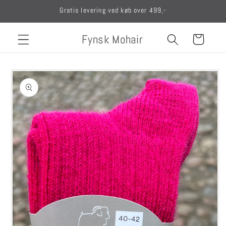
Gå til
Gratis levering ved køb over 499,-
indhold
Fynsk Mohair
Indkøbskurv
Gå til
produktoplysninger