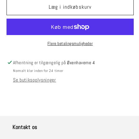
Mohairstrømper
Mohairstrømper
Læg i indkøbskurv
40-
40-
42
42
Flere betalingsmuligheder
Afhentning er tilgængelig på
Øxenhaverne 4
Normalt klar inden for 24 timer
Se butiksoplysninger
Kontakt os