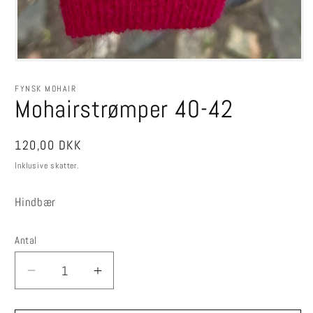
Åbn
mediet
1
FYNSK MOHAIR
i
Mohairstrømper 40-42
modus
Normalpris
120,00 DKK
Inklusive skatter.
Hindbær
Antal
Reducer
Øg
antallet
antallet
for
for