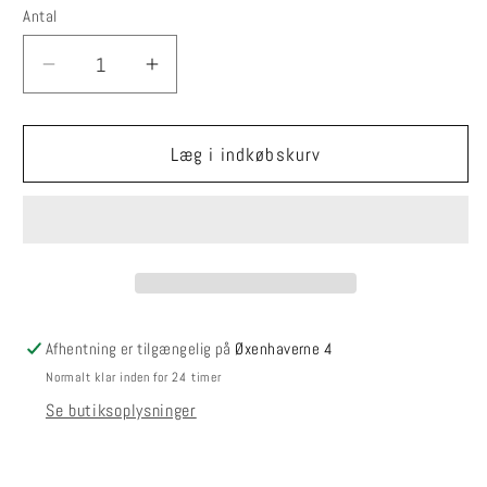
Antal
Reducer
Øg
antallet
antallet
for
for
Silkemohair
Silkemohair
Læg i indkøbskurv
80/20
80/20
Mørk
Mørk
Bark
Bark
Afhentning er tilgængelig på
Øxenhaverne 4
Normalt klar inden for 24 timer
Se butiksoplysninger