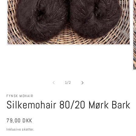
Åbn
mediet
1
i
modus
Å
m
2
af
1
/
2
i
m
FYNSK MOHAIR
Silkemohair 80/20 Mørk Bark
Normalpris
79,00 DKK
Inklusive skatter.